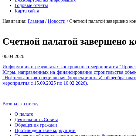
Годовые отчеты
Карта сайта
Навигация:
Главная
/
Новости
/ Счетной палатой завершено ко
Счетной палатой завершено 
06.04.2026
Информация о результатах контрольного мероприятия "Провер
Югры, направленных на финансирование строительства объек
"Нефтеюганская специальная (коррекционная) общеобразоват
мероприятия с 15.09.2025 по 10.02.2026).
Возврат к списку
О палате
Деятельность Совета
Обращения граждан
Противодействие коррупции
Сведения об использовании выделяемых бюджетных сред