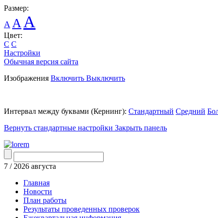
Размер:
A
A
A
Цвет:
C
C
Настройки
Обычная версия сайта
Изображения
Включить
Выключить
Интервал между буквами
(Кернинг)
:
Стандартный
Средний
Бо
Вернуть стандартные настройки
Закрыть панель
7
/
2026
августа
Главная
Новости
План работы
Результаты проведенных проверок
Ежеквартальная информация