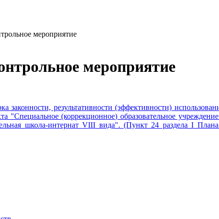
нтрольное мероприятие
контрольное мероприятие
ка законности, результативности (эффективности) использова
та "Специальное (коррекционное) образовательное учреждение
ельная школа-интернат VIII вида". (Пункт 24 раздела I План
ств