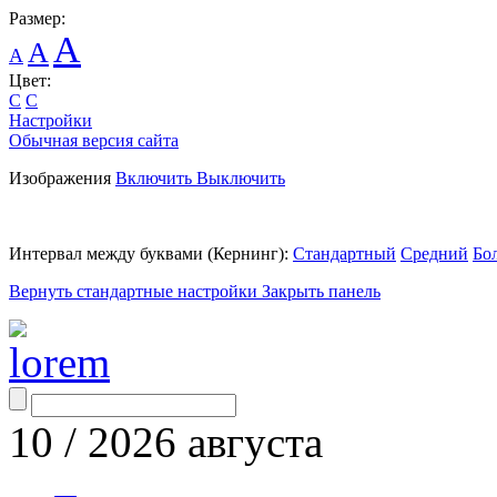
Размер:
A
A
A
Цвет:
C
C
Настройки
Обычная версия сайта
Изображения
Включить
Выключить
Интервал между буквами
(Кернинг)
:
Стандартный
Средний
Бо
Вернуть стандартные настройки
Закрыть панель
10
/
2026
августа